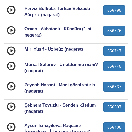
Pərviz Bülbülə, Türkan Vəlizadə -
556795
Sürpriz (nəqərat)
Orxan Lökbatanlı - Küsdüm (1-ci
556776
nəqərat)
Miri Yusif - Üzbəüz (nəqərat)
556747
Mürsəl Səfərov - Unutdunmu məni?
556745
(nəqərat)
Zeynəb Həsəni - Məni gözəl xatırla
556737
(nəqərat)
Şəbnəm Tovuzlu - Səndən küsdüm
556507
(nəqərat)
Aysun İsmayilova, Rəqsanə
556408
İsmayılova - İllər sonra (nəqərat)