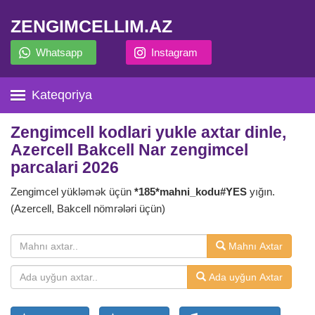
ZENGIMCELLIM.AZ
Whatsapp
Instagram
Kateqoriya
Zengimcell kodlari yukle axtar dinle,
Azercell Bakcell Nar zengimcel
parcalari 2026
Zengimcel yükləmək üçün
*185*mahni_kodu#YES
yığın.
(Azercell, Bakcell nömrələri üçün)
Mahnı Axtar
Ada uyğun Axtar