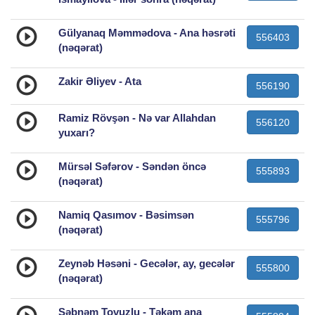
Gülyanaq Məmmədova - Ana həsrəti
556403
(nəqərat)
Zakir Əliyev - Ata
556190
Ramiz Rövşən - Nə var Allahdan
556120
yuxarı?
Mürsəl Səfərov - Səndən öncə
555893
(nəqərat)
Namiq Qasımov - Bəsimsən
555796
(nəqərat)
Zeynəb Həsəni - Gecələr, ay, gecələr
555800
(nəqərat)
Şəbnəm Tovuzlu - Təkəm ana