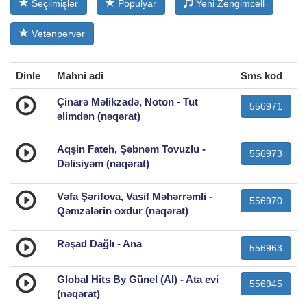
Seçilmişlər
Populyar
Yeni Zengimcell
Vətənpərvər
Dinle
Mahni adi
Sms kod
Çinarə Məlikzadə, Noton - Tut
556971
əlimdən (nəqərat)
Aqşin Fateh, Şəbnəm Tovuzlu -
556973
Dəlisiyəm (nəqərat)
Vəfa Şərifova, Vasif Məhərrəmli -
556970
Qəmzələrin oxdur (nəqərat)
Rəşad Dağlı - Ana
556963
Global Hits By Günel (AI) - Ata evi
556945
(nəqərat)