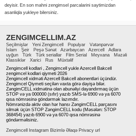
deyisir. En son mahni zengimsel parcalarini saytimizdan
asanliqla yukleye bilersiniz.
ZENGIMCELLIM.AZ
Seçilmişlər
Yeni Zengimcell
Populyar
Vətənpərvər
İslam
Şeir
Peşə Sənət
Azərbaycan
Azercell
Adlara
uyğun
Türk
Türk seriallar
Film Serial
Meyxana
Məzəli
Klassiklər
Xarici
Rus
Müxtəlif
Zengimcell kodlari , Zengimcell yukle Azercell Bakcell
zengimcel kodlari qiymeti 2026
Zengimcell xidməti Azercell Bakcell abonentləri üçündür.
Zengimcel Qiymeti seçilən vaxta görə dəyişə bilər.
ZəngimCELL xidmətinə olan abunəliyi dayandırmaq üçün
STOP və ya 000000 (sıfır) yazıb SMS-lə 6900 və ya 6070
qısa nömrəsinə göndərmək lazımdır.
Nömrənizdə aktiv olan hər hansı ZəngimCELL parçasını
silmək üçün STOP ZəngimCELL kodu (Məsələn: STOP
368454) yazıb 6900 və ya 6070 qısa nömrəsinə
göndərməlisiniz.
Whatsapp
Zengimcell Instagram
Bizimlə Əlaqə
Privacy url