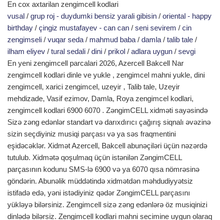
En cox axtarilan zengimcell kodlari
vusal
/
grup roj - duydumki bensiz yarali gibisin
/
oriental - happy
birthday
/
çingiz mustafayev - can can
/
seni sevirem
/
cin
zengimseli
/
vuqar seda
/
mahmud baba
/
damla
/
talib tale
/
ilham eliyev
/
tural sedali
/
dini
/
prikol
/
adlara uygun
/
sevgi
En yeni zengimcell parcalari 2026, Azercell Bakcell Nar
zengimcell kodlari dinle ve yukle , zengimcel mahni yukle, dini
zengimcell, xarici zengimcel, uzeyir , Talib tale, Uzeyir
mehdizade, Vasif ezimov, Damla, Roya zengimcel kodlari,
zengimcell kodlari 6900 6070 . ZəngimCELL xidməti sayəsində
Sizə zəng edənlər standart və darıxdırıcı çağırış siqnalı əvəzinə
sizin seçdiyiniz musiqi parçası və ya səs fraqmentini
eşidəcəklər. Xidmət Azercell, Bakcell abunəçiləri üçün nəzərdə
tutulub. Xidmətə qoşulmaq üçün istənilən ZəngimCELL
parçasının kodunu SMS-lə 6900 və ya 6070 qısa nömrəsinə
göndərin. Abunəlik müddətində xidmətdən məhdudiyyətsiz
istifadə edə, yəni istədiyiniz qədər ZəngimCELL parçasını
yükləyə bilərsiniz. Zengimcell sizə zəng edənlərə öz musiqinizi
dinlədə bilərsiz. Zengimcell kodlari mahni secimine uygun olaraq