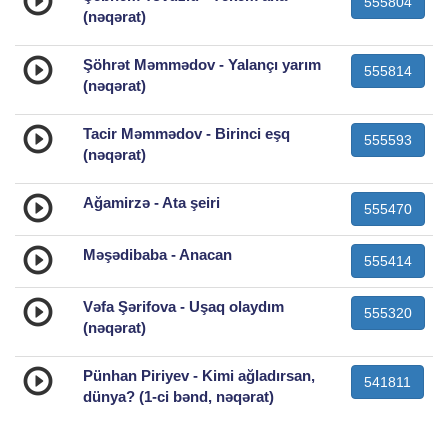
555804
(nəqərat)
Şöhrət Məmmədov - Yalançı yarım
555814
(nəqərat)
Tacir Məmmədov - Birinci eşq
555593
(nəqərat)
Ağamirzə - Ata şeiri
555470
Məşədibaba - Anacan
555414
Vəfa Şərifova - Uşaq olaydım
555320
(nəqərat)
Pünhan Piriyev - Kimi ağladırsan,
541811
dünya? (1-ci bənd, nəqərat)