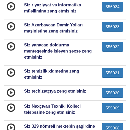
Siz riyaziyyat və informatika
556024
müəlliminə zəng etmisiniz
Siz Azərbaycan Dəmir Yolları
556023
maşinistinə zəng etmisiniz
Siz yanacaq doldurma
556022
məntəqəsində işləyən şəxsə zəng
etmisiniz
Siz təmizlik xidmətinə zəng
556021
etmisiniz
Siz təchizatçıya zəng etmisiniz
556020
Siz Naxçıvan Texniki Kolleci
555969
tələbəsinə zəng etmisiniz
Siz 329 nömrəli məktəbin şagirdinə
555968