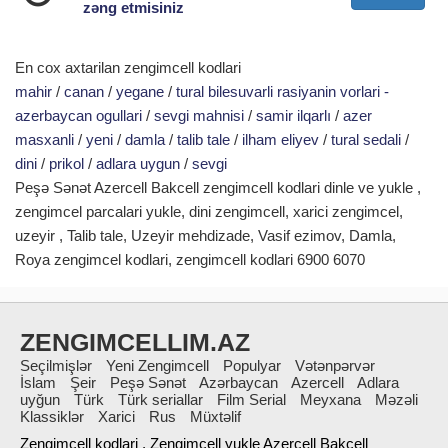
zəng etmisiniz
En cox axtarilan zengimcell kodlari
mahir
/
canan
/
yegane
/
tural bilesuvarli rasiyanin vorlari -
azerbaycan ogullari
/
sevgi mahnisi
/
samir ilqarlı
/
azer
masxanli
/
yeni
/
damla
/
talib tale
/
ilham eliyev
/
tural sedali
/
dini
/
prikol
/
adlara uygun
/
sevgi
Peşə Sənət Azercell Bakcell zengimcell kodlari dinle ve yukle ,
zengimcel parcalari yukle, dini zengimcell, xarici zengimcel,
uzeyir , Talib tale, Uzeyir mehdizade, Vasif ezimov, Damla,
Roya zengimcel kodlari, zengimcell kodlari 6900 6070
ZENGIMCELLIM.AZ
Seçilmişlər
Yeni Zengimcell
Populyar
Vətənpərvər
İslam
Şeir
Peşə Sənət
Azərbaycan
Azercell
Adlara
uyğun
Türk
Türk seriallar
Film Serial
Meyxana
Məzəli
Klassiklər
Xarici
Rus
Müxtəlif
Zengimcell kodlari , Zengimcell yukle Azercell Bakcell