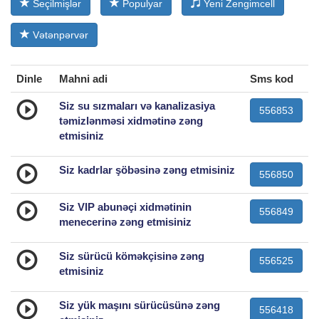
Seçilmişlər
Populyar
Yeni Zengimcell
Vətənpərvər
Dinle
Mahni adi
Sms kod
Siz su sızmaları və kanalizasiya
556853
təmizlənməsi xidmətinə zəng
etmisiniz
Siz kadrlar şöbəsinə zəng etmisiniz
556850
Siz VIP abunəçi xidmətinin
556849
menecerinə zəng etmisiniz
Siz sürücü köməkçisinə zəng
556525
etmisiniz
Siz yük maşını sürücüsünə zəng
556418