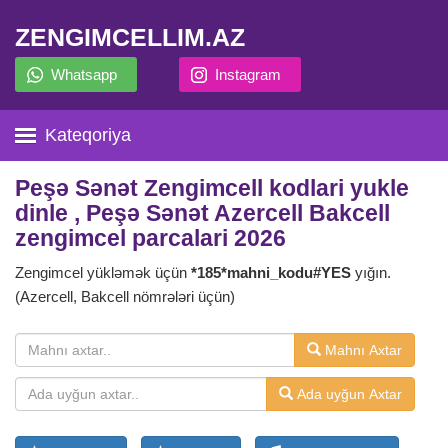
ZENGIMCELLIM.AZ
Whatsapp
Instagram
Kateqoriya
Peşə Sənət Zengimcell kodlari yukle
dinle , Peşə Sənət Azercell Bakcell
zengimcel parcalari 2026
Zengimcel yükləmək üçün
*185*mahni_kodu#YES
yığın.
(Azercell, Bakcell nömrələri üçün)
Mahnı Axtar
Ada uyğun Axtar