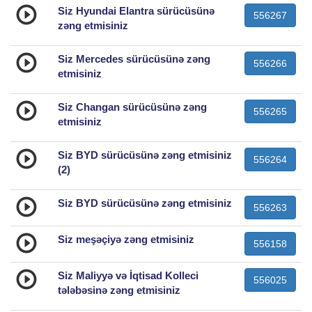
Siz Hyundai Elantra sürücüsünə
556267
zəng etmisiniz
Siz Mercedes sürücüsünə zəng
556266
etmisiniz
Siz Changan sürücüsünə zəng
556265
etmisiniz
Siz BYD sürücüsünə zəng etmisiniz
556264
(2)
Siz BYD sürücüsünə zəng etmisiniz
556263
Siz meşəçiyə zəng etmisiniz
556158
Siz Maliyyə və İqtisad Kolleci
556025
tələbəsinə zəng etmisiniz