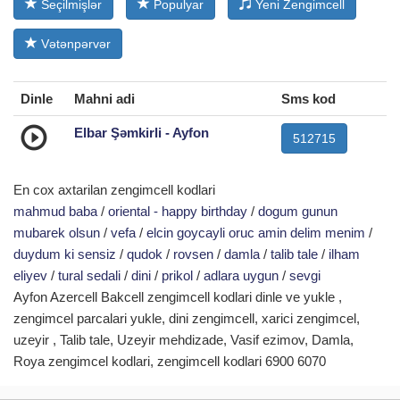
Seçilmişlər
Populyar
Yeni Zengimcell
Vətənpərvər
Dinle
Mahni adi
Sms kod
Elbar Şəmkirli - Ayfon
512715
En cox axtarilan zengimcell kodlari
mahmud baba
/
oriental - happy birthday
/
dogum gunun
mubarek olsun
/
vefa
/
elcin goycayli oruc amin delim menim
/
duydum ki sensiz
/
qudok
/
rovsen
/
damla
/
talib tale
/
ilham
eliyev
/
tural sedali
/
dini
/
prikol
/
adlara uygun
/
sevgi
Ayfon Azercell Bakcell zengimcell kodlari dinle ve yukle ,
zengimcel parcalari yukle, dini zengimcell, xarici zengimcel,
uzeyir , Talib tale, Uzeyir mehdizade, Vasif ezimov, Damla,
Roya zengimcel kodlari, zengimcell kodlari 6900 6070