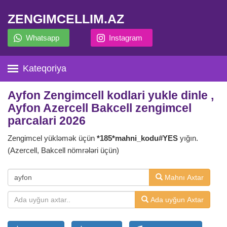
ZENGIMCELLIM.AZ
Whatsapp
Instagram
Kateqoriya
Ayfon Zengimcell kodlari yukle dinle ,
Ayfon Azercell Bakcell zengimcel
parcalari 2026
Zengimcel yükləmək üçün
*185*mahni_kodu#YES
yığın.
(Azercell, Bakcell nömrələri üçün)
Mahnı Axtar
Ada uyğun Axtar