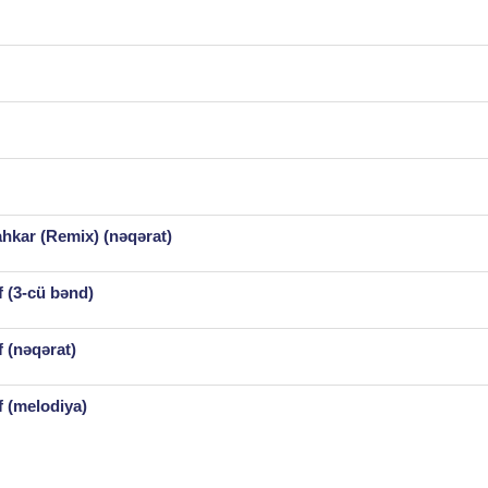
ahkar (Remix) (nəqərat)
f (3-cü bənd)
 (nəqərat)
f (melodiya)