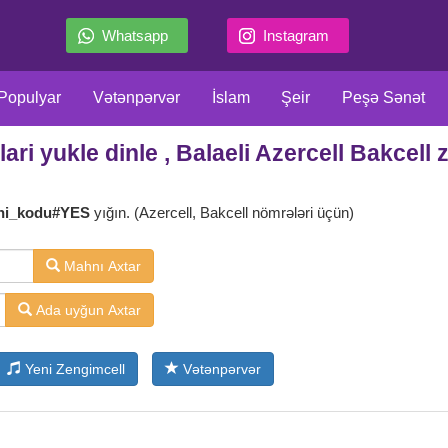
Whatsapp
Instagram
Populyar
Vətənpərvər
İslam
Şeir
Peşə Sənət
ari yukle dinle , Balaeli Azercell Bakcell
llar
Film Serial
Meyxana
Məzəli
Klassiklər
X
ni_kodu#YES
yığın. (Azercell, Bakcell nömrələri üçün)
Mahnı Axtar
Ada uyğun Axtar
Yeni Zengimcell
Vətənpərvər