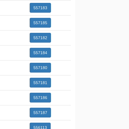
557183
557185
557182
557184
557180
557181
557186
557187
556113