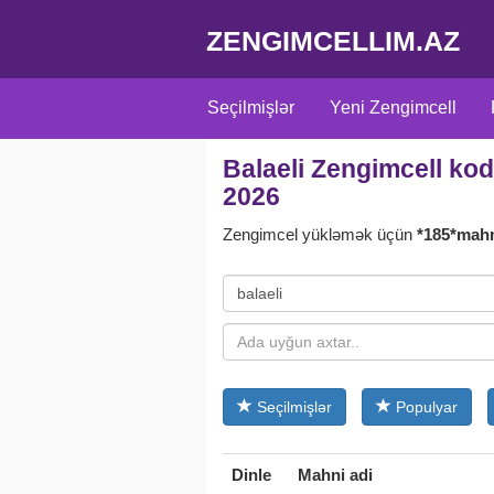
ZENGIMCELLIM.AZ
Seçilmişlər
Yeni Zengimcell
Balaeli Zengimcell kodl
Adlara uyğun
Türk
Türk seria
2026
Zengimcel yükləmək üçün
*185*mah
Seçilmişlər
Populyar
Dinle
Mahni adi