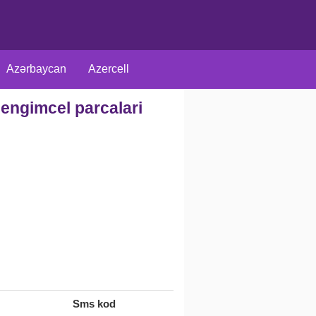
Azərbaycan
Azercell
 zengimcel parcalari
arici
Rus
Müxtəlif
Sms kod