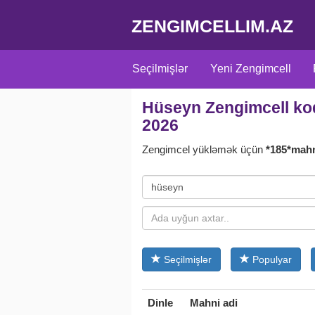
ZENGIMCELLIM.AZ
Seçilmişlər
Yeni Zengimcell
Hüseyn Zengimcell kodl
Adlara uyğun
Türk
Türk seria
2026
Zengimcel yükləmək üçün
*185*mah
Seçilmişlər
Populyar
Dinle
Mahni adi