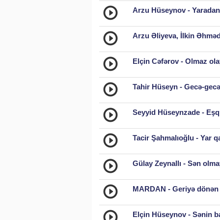
Arzu Hüseynov - Yaradan
Arzu Əliyeva, İlkin Əhmə
Elçin Cəfərov - Olmaz ola
Tahir Hüseyn - Gecə-gecə
Seyyid Hüseynzade - Eşq 
Tacir Şahmalıoğlu - Yar q
Gülay Zeynallı - Sən olm
MARDAN - Geriyə dönən v
Elçin Hüseynov - Sənin ba