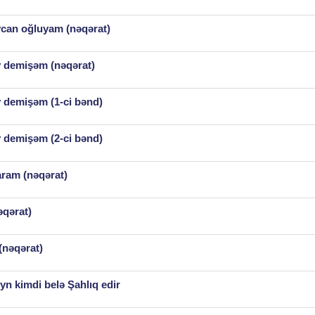
ycan oğluyam (nəqərat)
y demişəm (nəqərat)
 demişəm (1-ci bənd)
 demişəm (2-ci bənd)
ram (nəqərat)
əqərat)
(nəqərat)
yn kimdi belə Şahlıq edir