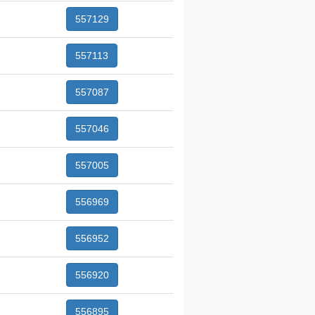
557129
557113
557087
557046
557005
556969
556952
556920
556895