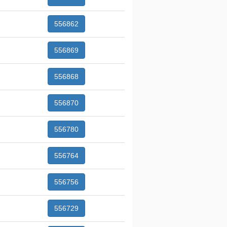
556862
556869
556868
556870
556780
556764
556756
556729