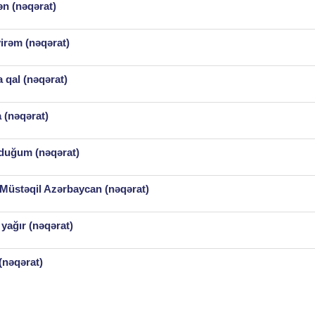
ən (nəqərat)
irəm (nəqərat)
 qal (nəqərat)
a (nəqərat)
lduğum (nəqərat)
üstəqil Azərbaycan (nəqərat)
yağır (nəqərat)
(nəqərat)