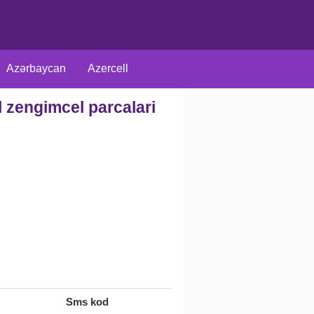
Azərbaycan
Azercell
l zengimcel parcalari
arici
Rus
Müxtəlif
Sms kod