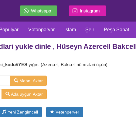
Whatsapp
Instagram
Populyar
Vətənpərvər
İslam
Şeir
Peşə Sənət
ari yukle dinle , Hüseyn Azercell Bakcel
llar
Film Serial
Meyxana
Məzəli
Klassiklər
X
ni_kodu#YES
yığın. (Azercell, Bakcell nömrələri üçün)
Mahnı Axtar
Ada uyğun Axtar
Yeni Zengimcell
Vətənpərvər