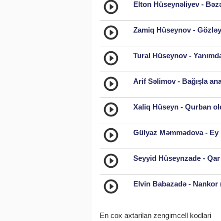
Elton Hüseynəliyev - Bəz
Zamiq Hüseynov - Gözləy
Tural Hüseynov - Yanımda
Arif Səlimov - Bağışla an
Xaliq Hüseyn - Qurban o
Gülyaz Məmmədova - Ey M
Seyyid Hüseynzade - Qar 
Elvin Babazadə - Nankor 
En cox axtarilan zengimcell kodlari