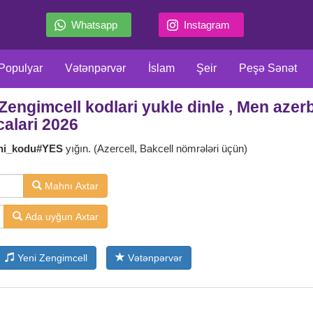
Whatsapp
Instagram
Populyar
Vətənpərvər
İslam
Şeir
Peşə Sənət
engimcell kodlari yukle dinle , Men azer
llar
Film Serial
Meyxana
Məzəli
Klassiklər
X
calari 2026
ni_kodu#YES
yığın. (Azercell, Bakcell nömrələri üçün)
Mahnı Axtar
Ada uyğun Axtar
Yeni Zengimcell
Vətənpərvər