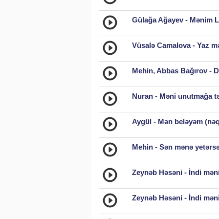
Gülağa Ağayev - Mənim 
Vüsalə Camalova - Yaz mə
Mehin, Abbas Bağırov - D
Nuran - Məni unutmağa tə
Aygül - Mən beləyəm (nəq
Mehin - Sən mənə yetərsə
Zeynəb Həsəni - İndi məni
Zeynəb Həsəni - İndi məni