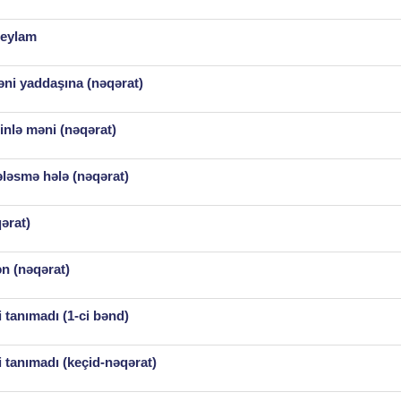
Leylam
ni yaddaşına (nəqərat)
inlə məni (nəqərat)
ləsmə hələ (nəqərat)
ərat)
n (nəqərat)
 tanımadı (1-ci bənd)
 tanımadı (keçid-nəqərat)