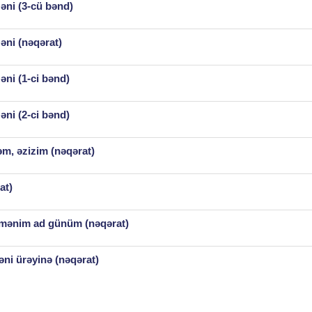
əni (3-cü bənd)
əni (nəqərat)
əni (1-ci bənd)
əni (2-ci bənd)
m, əzizim (nəqərat)
at)
mənim ad günüm (nəqərat)
ni ürəyinə (nəqərat)