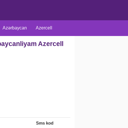
Azərbaycan
Azercell
baycanliyam Azercell
arici
Rus
Müxtəlif
Sms kod