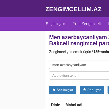
ZENGIMCELLIM.AZ
Seçilmişlər
Yeni Zengimcell
Men azerbaycanliyam Z
Adlara uyğun
Türk
Türk seria
Bakcell zengimcel par
Zengimcel yükləmək üçün
*185*mah
Seçilmişlər
Populyar
Dinle
Mahni adi