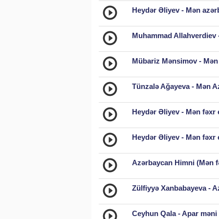
Heydər Əliyev - Mən azə
Muhammad Allahverdiev -
Mübariz Mənsimov - Mən
Tünzalə Ağayeva - Mən A
Heydər Əliyev - Mən fəxr
Heydər Əliyev - Mən fəxr
Azərbaycan Himni (Mən fə
Zülfiyyə Xanbabayeva - A
Ceyhun Qala - Apar məni 