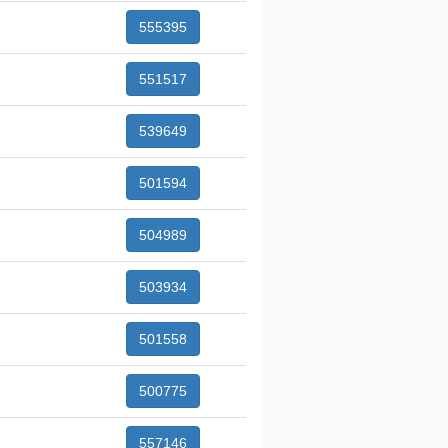
555395
551517
539649
501594
504989
503934
501558
500775
557146