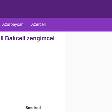
Azərbaycan
Azercell
ell Bakcell zengimcel
arici
Rus
Müxtəlif
Sms kod