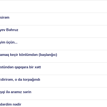
əsirəm
iyev Bəhruz
yim üçün...
ğlamaq keçir könlümdən (başlanğıc)
stündən qapqara bir xətt
zdirirəm, o da torpağındı
qi ilə aramız sərin
 dərdim nədir