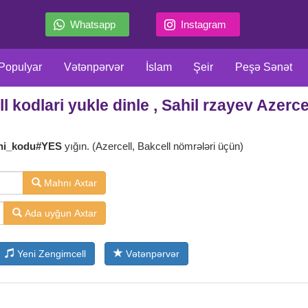
Whatsapp
Instagram
Populyar
Vətənpərvər
İslam
Şeir
Peşə Sənət
l kodlari yukle dinle , Sahil rzayev Azerc
llar
Film Serial
Meyxana
Məzəli
Klassiklər
X
ni_kodu#YES
yığın. (Azercell, Bakcell nömrələri üçün)
Mahnı Axtar
Ada uyğun Axtar
Yeni Zengimcell
Vətənpərvər