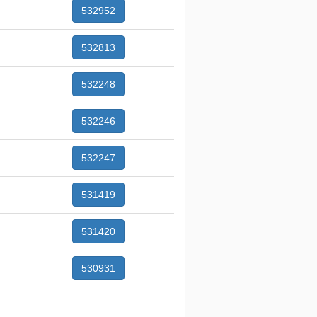
532952
532813
532248
532246
532247
531419
531420
530931