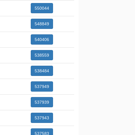
550044
548849
540406
538559
538484
537949
537939
537943
537583