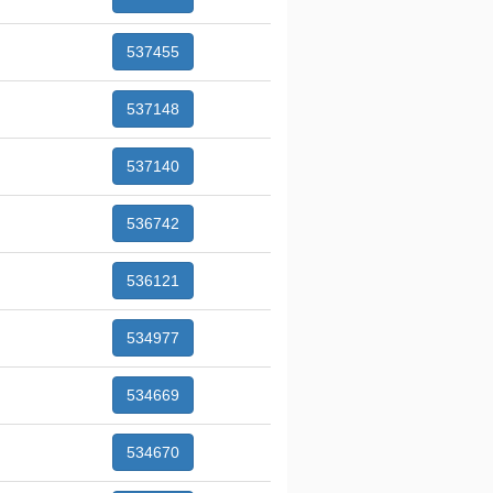
537455
537148
537140
536742
536121
534977
534669
534670