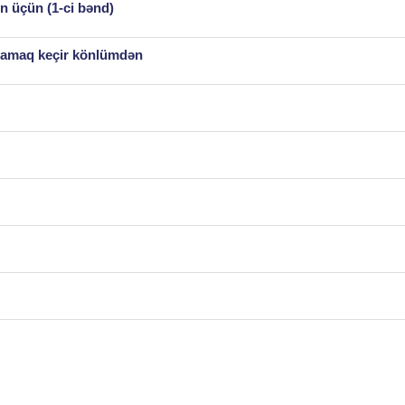
n üçün (1-ci bənd)
ağlamaq keçir könlümdən