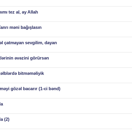
ımı tez al, ay Allah
Tanrı məni bağışlasın
əl çatmayan sevgilim, dayan
lərinin əvəzini görürsən
əlblərdə bitməməliyik
məyi gözəl bacarır (1-ci bənd)
la
a (2)