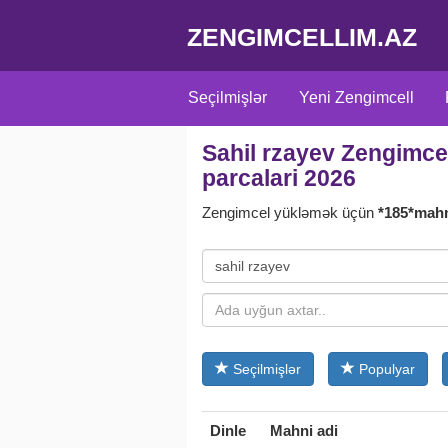
ZENGIMCELLIM.AZ
Seçilmişlər
Yeni Zengimcell
Sahil rzayev Zengimcel
Adlara uyğun
Türk
Türk seria
parcalari 2026
Zengimcel yükləmək üçün
*185*mah
Seçilmişlər
Populyar
Dinle
Mahni adi