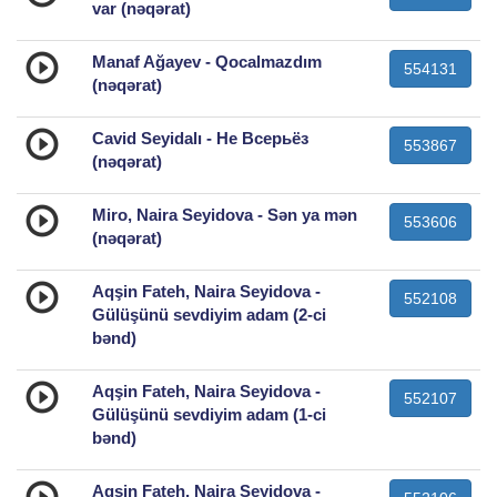
var (nəqərat)
Manaf Ağayev - Qocalmazdım
554131
(nəqərat)
Cavid Seyidalı - Не Всерьёз
553867
(nəqərat)
Miro, Naira Seyidova - Sən ya mən
553606
(nəqərat)
Aqşin Fateh, Naira Seyidova -
552108
Gülüşünü sevdiyim adam (2-ci
bənd)
Aqşin Fateh, Naira Seyidova -
552107
Gülüşünü sevdiyim adam (1-ci
bənd)
Aqşin Fateh, Naira Seyidova -