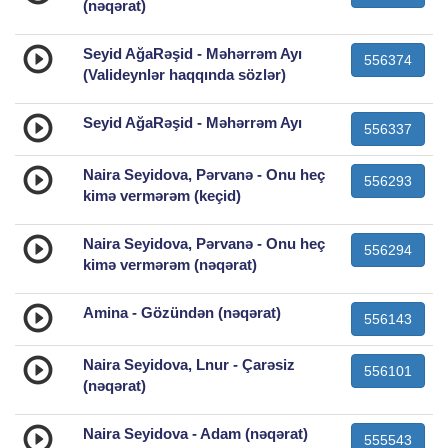
(nəqərat)
Seyid AğaRəşid - Məhərrəm Ayı
556374
(Valideynlər haqqında sözlər)
Seyid AğaRəşid - Məhərrəm Ayı
556337
Naira Seyidova, Pərvanə - Onu heç
556293
kimə vermərəm (keçid)
Naira Seyidova, Pərvanə - Onu heç
556294
kimə vermərəm (nəqərat)
Amina - Gözündən (nəqərat)
556143
Naira Seyidova, Lnur - Çarəsiz
556101
(nəqərat)
Naira Seyidova - Adam (nəqərat)
555543