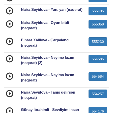
Naira Seyidova - Yan, yan (nəqərat)
555405
Naira Seyidova - Oyun bitdi
555359
(nəqərat)
Elnarə Xəlilova - Çərpələng
555230
(nəqərat)
Naira Seyidova - Nəyimə lazım
554585
(nəqərat) (2)
Naira Seyidova - Nəyimə lazım
554584
(nəqərat)
Naira Seyidova - Tanış gəlirsən
554257
(nəqərat)
Günay İbrahimli - Sevdiyim insan
554176