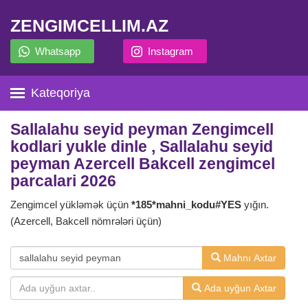
ZENGIMCELLIM.AZ
Whatsapp
Instagram
Kateqoriya
Sallalahu seyid peyman Zengimcell
kodlari yukle dinle , Sallalahu seyid
peyman Azercell Bakcell zengimcel
parcalari 2026
Zengimcel yükləmək üçün
*185*mahni_kodu#YES
yığın.
(Azercell, Bakcell nömrələri üçün)
Mahnı Axtar
Ada uyğun Axtar