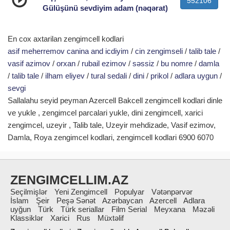
552106
Gülüşünü sevdiyim adam (nəqərat)
En cox axtarilan zengimcell kodlari
asif meherremov canina and icdiyim
/
cin zengimseli
/
talib tale
/
vasif azimov
/
orxan
/
rubail ezimov
/
səssiz
/
bu nomre
/
damla
/
talib tale
/
ilham eliyev
/
tural sedali
/
dini
/
prikol
/
adlara uygun
/
sevgi
Sallalahu seyid peyman Azercell Bakcell zengimcell kodlari dinle
ve yukle , zengimcel parcalari yukle, dini zengimcell, xarici
zengimcel, uzeyir , Talib tale, Uzeyir mehdizade, Vasif ezimov,
Damla, Roya zengimcel kodlari, zengimcell kodlari 6900 6070
ZENGIMCELLIM.AZ
Seçilmişlər
Yeni Zengimcell
Populyar
Vətənpərvər
İslam
Şeir
Peşə Sənət
Azərbaycan
Azercell
Adlara
uyğun
Türk
Türk seriallar
Film Serial
Meyxana
Məzəli
Klassiklər
Xarici
Rus
Müxtəlif