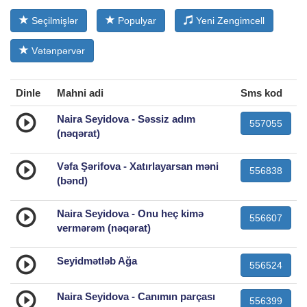
Seçilmişlər
Populyar
Yeni Zengimcell
Vətənpərvər
Dinle
Mahni adi
Sms kod
Naira Seyidova - Səssiz adım
557055
(nəqərat)
Vəfa Şərifova - Xatırlayarsan məni
556838
(bənd)
Naira Seyidova - Onu heç kimə
556607
vermərəm (nəqərat)
Seyidmətləb Ağa
556524
Naira Seyidova - Canımın parçası
556399