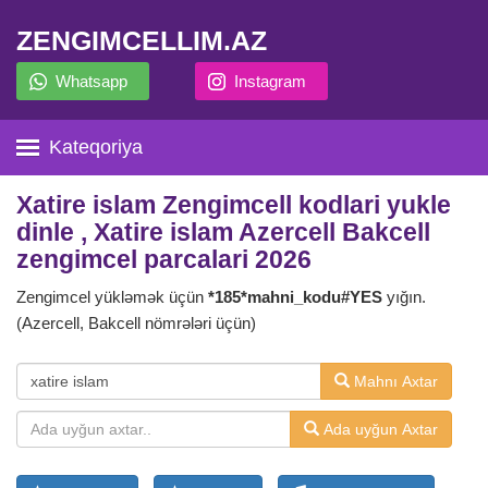
ZENGIMCELLIM.AZ
Whatsapp
Instagram
Kateqoriya
Xatire islam Zengimcell kodlari yukle
dinle , Xatire islam Azercell Bakcell
zengimcel parcalari 2026
Zengimcel yükləmək üçün
*185*mahni_kodu#YES
yığın.
(Azercell, Bakcell nömrələri üçün)
Mahnı Axtar
Ada uyğun Axtar