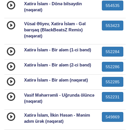
Xatirə İslam - Dönə bilsəydin
554535
(nəqərat)
Vüsal Əliyev, Xatirə İslam - Gəl
553423
barışaq (BlackBeatsZ Remix)
(nəqərat)
Xatirə İslam - Bir aləm (1-ci bənd)
552284
Xatirə İslam - Bir aləm (2-ci bənd)
552286
Xatirə İslam - Bir aləm (nəqərat)
552285
Vasif Məhərrəmli - Uğrunda ölüncə
552231
(nəqərat)
Xatirə İslam, İlkin Həsən - Mənim
549869
adım ürək (nəqərat)