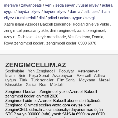
mersiye
/
zawanbeats
/
yeni
/
seda sayan
/
vusal eliyev
/
adlara
uygun
/
heydər əliyev
/
heyder eliyev
/
damla
/
talib tale
/
ilham
eliyev
/
tural sedali
/
dini
/
prikol
/
adlara uygun
/
sevgi
Xatire islam Azercell Bakcell zengimcell kodlari dinle ve yukle ,
zengimcel parcalari yukle, dini zengimcell, xarici zengimcel,
uzeyir , Talib tale, Uzeyir mehdizade, Vasif ezimov, Damla,
Roya zengimcel kodlari, zengimcell kodlari 6900 6070
ZENGIMCELLIM.AZ
Seçilmişlər
Yeni Zengimcell
Populyar
Vətənpərvər
İslam
Şeir
Peşə Sənət
Azərbaycan
Azercell
Adlara
uyğun
Türk
Türk seriallar
Film Serial
Meyxana
Məzəli
Klassiklər
Xarici
Rus
Müxtəlif
Zengimcell kodlari , Zengimcell yukle Azercell Bakcell
zengimcel kodlari qiymeti 2026
Zengimcell xidməti Azercell Bakcell abonentləri üçündür.
Zengimcel Qiymeti seçilən vaxta görə dəyişə bilər.
ZəngimCELL xidmətinə olan abunəliyi dayandırmaq üçün
STOP və ya 000000 (sıfır) yazıb SMS-lə 6900 və ya 6070