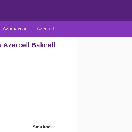
Azərbaycan
Azercell
 Azercell Bakcell
arici
Rus
Müxtəlif
Sms kod