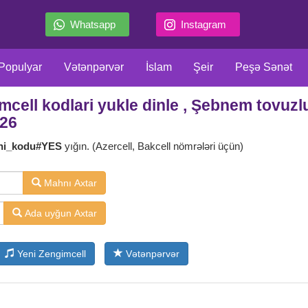
Whatsapp
Instagram
Populyar
Vətənpərvər
İslam
Şeir
Peşə Sənət
ell kodlari yukle dinle , Şebnem tovuzlu
llar
Film Serial
Meyxana
Məzəli
Klassiklər
X
026
ni_kodu#YES
yığın. (Azercell, Bakcell nömrələri üçün)
Mahnı Axtar
Ada uyğun Axtar
Yeni Zengimcell
Vətənpərvər