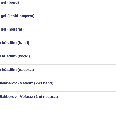
gəl (bənd)
gəl (keçid-nəqərat)
gəl (nəqərat)
n küsdüm (bənd)
 küsdüm (keçid)
 küsdüm (nəqərat)
əkbərov - Vəfasız (2-ci bənd)
əkbərov - Vəfasız (1-ci nəqərat)