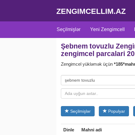
ZENGIMCELLIM.AZ
Seçilmişlər
Yeni Zengimcell
Şebnem tovuzlu Zengimc
Adlara uyğun
Türk
Türk seria
zengimcel parcalari 2
Zengimcel yükləmək üçün
*185*mah
Seçilmişlər
Populyar
Dinle
Mahni adi