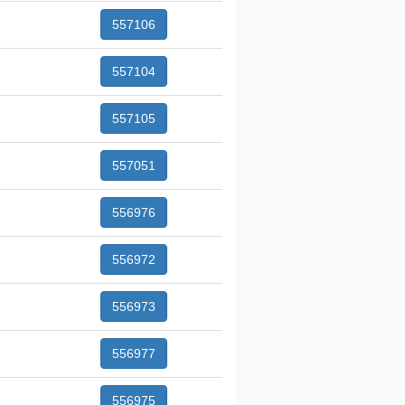
557106
557104
557105
557051
556976
556972
556973
556977
556975