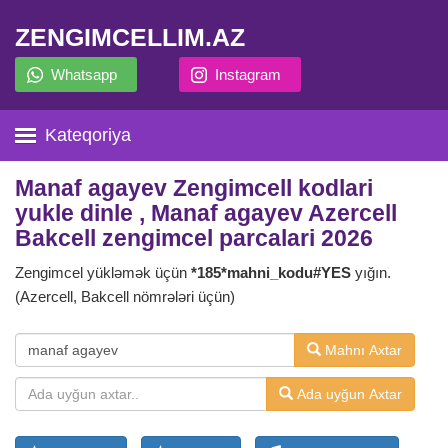
ZENGIMCELLIM.AZ
Whatsapp
Instagram
Kateqoriya
Manaf agayev Zengimcell kodlari
yukle dinle , Manaf agayev Azercell
Bakcell zengimcel parcalari 2026
Zengimcel yükləmək üçün
*185*mahni_kodu#YES
yığın.
(Azercell, Bakcell nömrələri üçün)
Mahnı Axtar
Ada uyğun Axtar