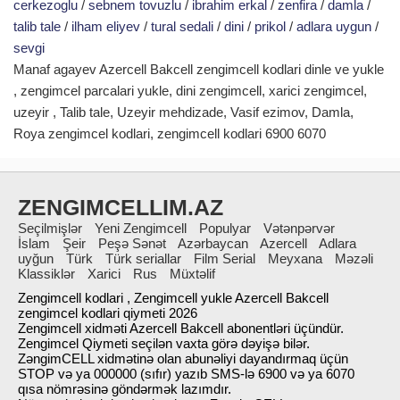
cerkezoglu
/
sebnem tovuzlu
/
ibrahim erkal
/
zenfira
/
damla
/
talib tale
/
ilham eliyev
/
tural sedali
/
dini
/
prikol
/
adlara uygun
/
sevgi
Manaf agayev Azercell Bakcell zengimcell kodlari dinle ve yukle
, zengimcel parcalari yukle, dini zengimcell, xarici zengimcel,
uzeyir , Talib tale, Uzeyir mehdizade, Vasif ezimov, Damla,
Roya zengimcel kodlari, zengimcell kodlari 6900 6070
ZENGIMCELLIM.AZ
Seçilmişlər
Yeni Zengimcell
Populyar
Vətənpərvər
İslam
Şeir
Peşə Sənət
Azərbaycan
Azercell
Adlara
uyğun
Türk
Türk seriallar
Film Serial
Meyxana
Məzəli
Klassiklər
Xarici
Rus
Müxtəlif
Zengimcell kodlari , Zengimcell yukle Azercell Bakcell
zengimcel kodlari qiymeti 2026
Zengimcell xidməti Azercell Bakcell abonentləri üçündür.
Zengimcel Qiymeti seçilən vaxta görə dəyişə bilər.
ZəngimCELL xidmətinə olan abunəliyi dayandırmaq üçün
STOP və ya 000000 (sıfır) yazıb SMS-lə 6900 və ya 6070
qısa nömrəsinə göndərmək lazımdır.