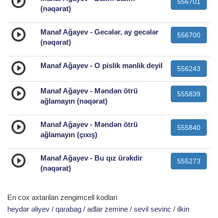
556701
(nəqərat)
Manaf Ağayev - Gecələr, ay gecələr
556700
(nəqərat)
Manaf Ağayev - O pislik mənlik deyil
556243
Manaf Ağayev - Məndən ötrü
555839
ağlamayın (nəqərat)
Manaf Ağayev - Məndən ötrü
555840
ağlamayın (çıxış)
Manaf Ağayev - Bu qız ürəkdir
555273
(nəqərat)
En cox axtarilan zengimcell kodlari
heydər əliyev
/
qarabag
/
adlar zemine
/
sevil sevinc
/
ilkin