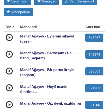
Seçilmişlər
Populyar
Yeni Zengimcell
Vətənpərvər
Dinle
Mahni adi
Sms kod
Manaf Ağayev - Eylərəm şikayət
548267
(qəzəl)
Manaf Ağayev - Sərxoşam (1-ci
546274
bənd, nəqərat)
Manaf Ağayev - Bir parça ürəyin
523563
(nəqərat)
Manaf Ağayev - Heyif mənim
521701
ömrümə...
Manaf Ağayev - Qız deyil, qızıldır bu
521106