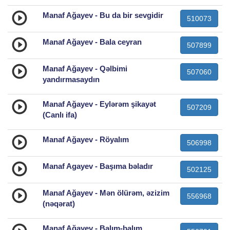
Manaf Ağayev - Bu da bir sevgidir
510073
Manaf Ağayev - Bala ceyran
507899
Manaf Ağayev - Qəlbimi
507060
yandırmasaydın
Manaf Ağayev - Eylərəm şikayət
507209
(Canlı ifa)
Manaf Ağayev - Röyalım
506998
Manaf Agayev - Başıma bəladır
502125
Manaf Ağayev - Mən ölürəm, əzizim
556968
(nəqərat)
Manaf Ağayev - Balım-balım