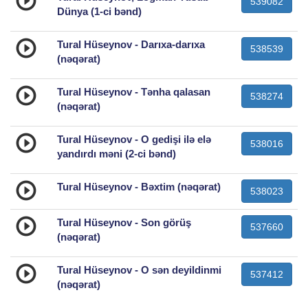
539082
Dünya (1-ci bənd)
Tural Hüseynov - Darıxa-darıxa
538539
(nəqərat)
Tural Hüseynov - Tənha qalasan
538274
(nəqərat)
Tural Hüseynov - O gedişi ilə elə
538016
yandırdı məni (2-ci bənd)
Tural Hüseynov - Bəxtim (nəqərat)
538023
Tural Hüseynov - Son görüş
537660
(nəqərat)
Tural Hüseynov - O sən deyildinmi
537412
(nəqərat)