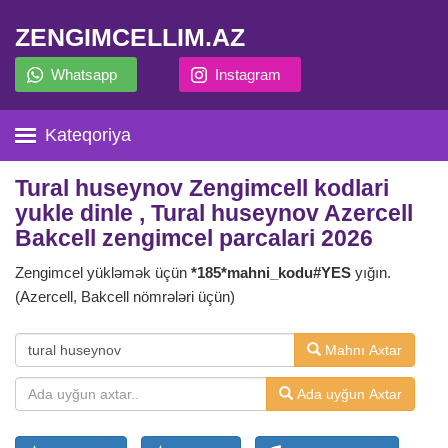
ZENGIMCELLIM.AZ
Whatsapp
Instagram
Kateqoriya
Tural huseynov Zengimcell kodlari
yukle dinle , Tural huseynov Azercell
Bakcell zengimcel parcalari 2026
Zengimcel yükləmək üçün
*185*mahni_kodu#YES
yığın.
(Azercell, Bakcell nömrələri üçün)
Mahnı Axtar
Ada uyğun Axtar