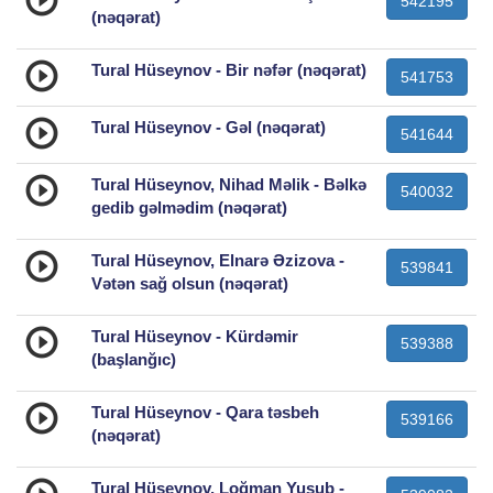
542195
(nəqərat)
Tural Hüseynov - Bir nəfər (nəqərat)
541753
Tural Hüseynov - Gəl (nəqərat)
541644
Tural Hüseynov, Nihad Məlik - Bəlkə
540032
gedib gəlmədim (nəqərat)
Tural Hüseynov, Elnarə Əzizova -
539841
Vətən sağ olsun (nəqərat)
Tural Hüseynov - Kürdəmir
539388
(başlanğıc)
Tural Hüseynov - Qara təsbeh
539166
(nəqərat)
Tural Hüseynov, Loğman Yusub -