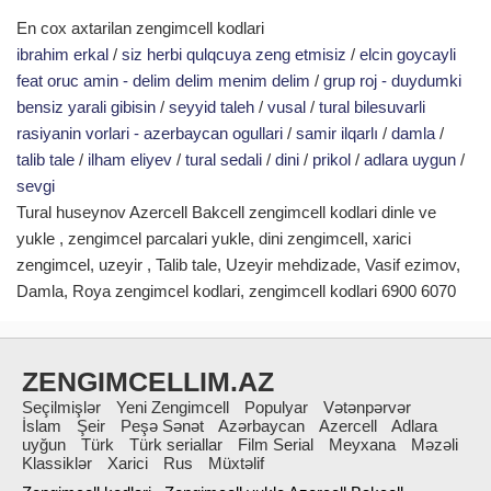
En cox axtarilan zengimcell kodlari
ibrahim erkal
/
siz herbi qulqcuya zeng etmisiz
/
elcin goycayli
feat oruc amin - delim delim menim delim
/
grup roj - duydumki
bensiz yarali gibisin
/
seyyid taleh
/
vusal
/
tural bilesuvarli
rasiyanin vorlari - azerbaycan ogullari
/
samir ilqarlı
/
damla
/
talib tale
/
ilham eliyev
/
tural sedali
/
dini
/
prikol
/
adlara uygun
/
sevgi
Tural huseynov Azercell Bakcell zengimcell kodlari dinle ve
yukle , zengimcel parcalari yukle, dini zengimcell, xarici
zengimcel, uzeyir , Talib tale, Uzeyir mehdizade, Vasif ezimov,
Damla, Roya zengimcel kodlari, zengimcell kodlari 6900 6070
ZENGIMCELLIM.AZ
Seçilmişlər
Yeni Zengimcell
Populyar
Vətənpərvər
İslam
Şeir
Peşə Sənət
Azərbaycan
Azercell
Adlara
uyğun
Türk
Türk seriallar
Film Serial
Meyxana
Məzəli
Klassiklər
Xarici
Rus
Müxtəlif