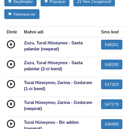
Seçilmişlər
Populyar
Yeni Zengimcell
Vətənpərvər
Dinle
Mahni adi
Sms kod
Zuzu, Tural Hüseynov - Saxta
548201
yalanlar (nəqərat)
Zuzu, Tural Hüseynov - Saxta
548200
yalanlar (2-ci bənd)
Tural Hüseynov, Zarina - Gedərəm
547303
(1-ci bənd)
Tural Hüseynov, Zarina - Gedərəm
547279
(nəqərat)
Tural Hüseynov - Bir addım
546988
(nəqərat)