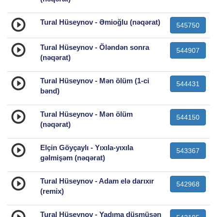
Tural Hüseynov - Əmioğlu (nəqərat)
545750
Tural Hüseynov - Öləndən sonra
544907
(nəqərat)
Tural Hüseynov - Mən ölüm (1-ci
544431
bənd)
Tural Hüseynov - Mən ölüm
544150
(nəqərat)
Elçin Göyçaylı - Yıxıla-yıxıla
543367
gəlmişəm (nəqərat)
Tural Hüseynov - Adam elə darıxır
542968
(remix)
Tural Hüseynov - Yadıma düşmüsən